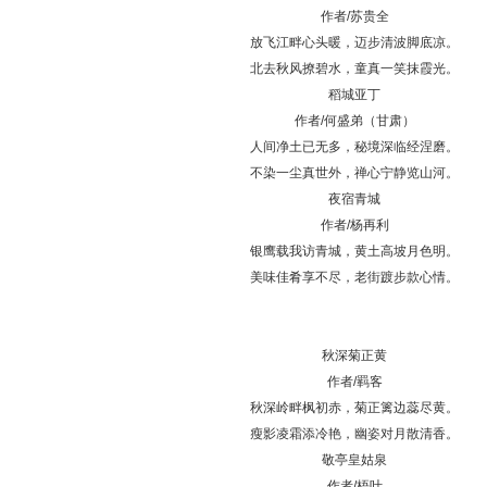
作者/苏贵全
放飞江畔心头暖，迈步清波脚底凉。
北去秋风撩碧水，童真一笑抹霞光。
稻城亚丁
作者/何盛弟（甘肃）
人间净土已无多，秘境深临经涅磨。
不染一尘真世外，禅心宁静览山河。
夜宿青城
作者/杨再利
银鹰载我访青城，黄土高坡月色明。
美味佳肴享不尽，老街踱步款心情。
秋深菊正黄
作者/羁客
秋深岭畔枫初赤，菊正篱边蕊尽黄。
瘦影凌霜添冷艳，幽姿对月散清香。
敬亭皇姑泉
作者/梧叶