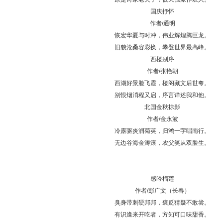
国庆抒怀
作者/通明
恢宏华夏与时冲，伟业辉煌腾巨龙。
旧貌沧桑容彩换，攀登世界最高峰。
西楼别序
作者/张艳朝
西湖好景脸飞霞，楼阁藏文后世夸。
别恨烟消程又启，序言详述我和他。
北国金秋掠影
作者/金永波
冷露驱炎润菊英，归鸿一字唱南行。
无边谷海金涛滚，农父笑从双脸生。
感吟榴莲
作者/彭广文（长春）
臭身带刺硬邦邦，褒贬猜疑不敢尝。
有识逢来开吃者，方知可口味甜香。