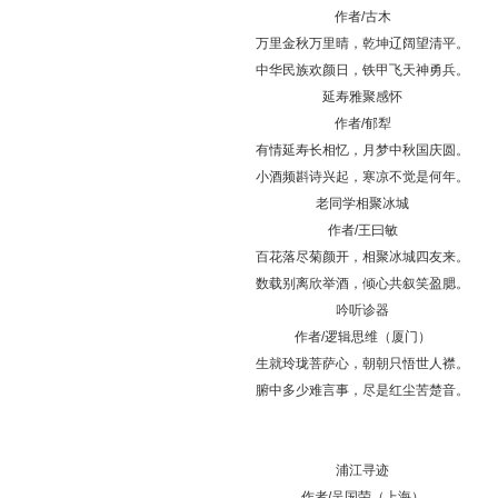
作者/古木
万里金秋万里晴，乾坤辽阔望清平。
中华民族欢颜日，铁甲飞天神勇兵。
延寿雅聚感怀
作者/郁犁
有情延寿长相忆，月梦中秋国庆圆。
小酒频斟诗兴起，寒凉不觉是何年。
老同学相聚冰城
作者/王曰敏
百花落尽菊颜开，相聚冰城四友来。
数载别离欣举酒，倾心共叙笑盈腮。
吟听诊器
作者/逻辑思维（厦门）
生就玲珑菩萨心，朝朝只悟世人襟。
腑中多少难言事，尽是红尘苦楚音。
浦江寻迹
作者/吴国荣（上海）