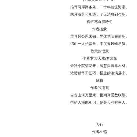
推寻两岸路条条，二十年前泛海潮。
踏月游芳巧相遇，了无消息到今朝。
偶忆寒食得吟句
作者/金岗
重耳晋公恩未销，界休功旧在前朝。
绵山一火始寒食，不度春风幡帛飘。
秋天的惬意
作者/甘肃天水/罗武第
金秋小院菊花开，智慧温馨靠木材。
浓缩精华工艺巧，横生妙趣满屏来。
缘份
作者/文有周
自古山河万里亲，世间真爱数联姻。
茫茫人海能相识，便是天涯有幸人。
乡行
作者/钟森