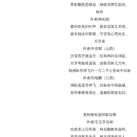
寒影飘悠思绪远，独留清梦忆韶光。
秋吟
作者/林杞权
窗外听风扫叶声，庭前花落又关情。
披衣独步问寒菊，可否安心寄此生。
月牙泉
作者/牛崇辉（山西）
沙漠苍茫接远天，狂风鸣叫岳绵延。
月牙弯曲谁遗落，游客亮眸几万年。
我洲际导弹飞行一万二千公里命中目标
作者/刘瑞麟（江西）
洲际遥遥导弹飞，目标命中国扬威。
吾华拳硬谁堪比，鬼魅听闻老实归。
查秋稼有逊邻家自哂
作者/王玉孚吉林
也曾垄上日劳身，秋实翻教有逊邻。
原是诗家老夫子，被天强派作农人。