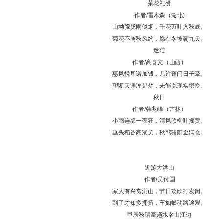
菊花礼赞
作者/雷木森（湖北)
山坳朦胧雨似烟，千花万叶入秋眠。
菊花不屑秋风约，愿在冬坡霸九天。
迷茫
作者/高喜文（山西）
惠风悦耳诺加钱，几许蓬门日子牵。
望断天涯浑是梦，未能兑现实堪怜。
秋日
作者/韩兆峰（吉林）
小雨连绵一夜狂，清风吹柳叶摇黄。
垂头稻谷高粱笑，秋驾骄阳金满仓。
近游大洪山
作者/吴付国
家人有兴赏洪山，节日欢欣打发闲。
到了才知多拥挤，车如蚁动路途艰。
甲辰秋珺豪趟水名山江边