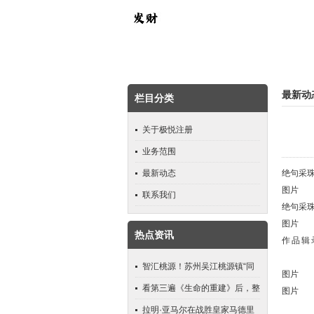
最新动
栏目分类
关于极悦注册
业务范围
最新动态
绝句采珠
图片
联系我们
绝句采
图片
热点资讯
作品辑
智汇桃源！苏州吴江桃源镇“同
图片
心源·企课堂”解码国际贸易新趋
看第三遍《生命的重建》后，整
图片
势，助力企业破局突围_屠教授
理出50句足以改命的信念语！
拉明·亚马尔在战胜皇家马德里