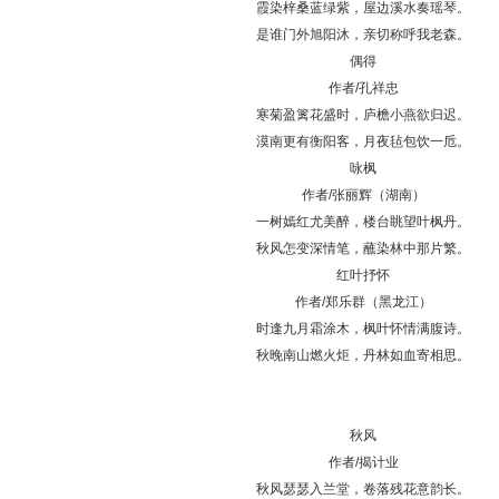
霞染梓桑蓝绿紫，屋边溪水奏瑶琴。
是谁门外旭阳沐，亲切称呼我老森。
偶得
作者/孔祥忠
寒菊盈篱花盛时，庐檐小燕欲归迟。
漠南更有衡阳客，月夜毡包饮一卮。
咏枫
作者/张丽辉（湖南）
一树嫣红尤美醉，楼台眺望叶枫丹。
秋风怎变深情笔，蘸染林中那片繁。
红叶抒怀
作者/郑乐群（黑龙江）
时逢九月霜涂木，枫叶怀情满腹诗。
秋晚南山燃火炬，丹林如血寄相思。
秋风
作者/揭计业
秋风瑟瑟入兰堂，卷落残花意韵长。