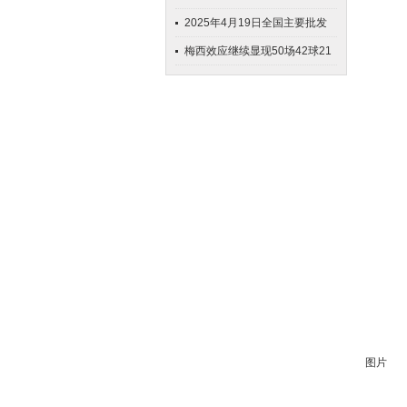
_屠立峰_
（建议收藏）
的比赛中打破了队友安苏·法蒂
2025年4月19日全国主要批发
的西甲纪录
市场酥梨价格行情
梅西效应继续显现50场42球21
助! 还有谁?
1
图片