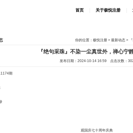
首页
关于极悦注册
态
你的位置：
极悦注册
>
最新动态
> 
『绝句采珠』不染一尘真世外，禅心宁
发布日期：2024-10-14 16:59 点击次数：30
1174期
珠
录
观国庆七十周年庆典