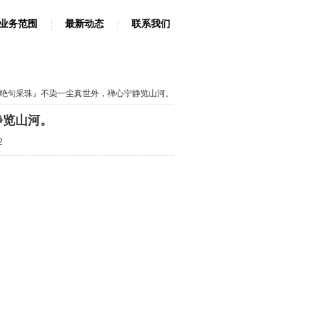
业务范围
最新动态
联系我们
『绝句采珠』不染一尘真世外，禅心宁静览山河。
静览山河。
2