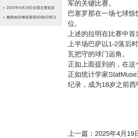
军的关键比赛。
_屠立峰_
（建议收藏）
的比赛中打破了队友安苏·法蒂
2025年4月19日全国主要批发
巴塞罗那在一场七球惊
的西甲纪录
市场酥梨价格行情
梅西效应继续显现50场42球21
位。
助! 还有谁?
上述的拉明在比赛中首
上半场巴萨以1-2落后
瓦把守的球门远角。
正如上面提到的，在这
正如统计学家StatM
纪录，成为18岁之前
上一篇：
2025年4月