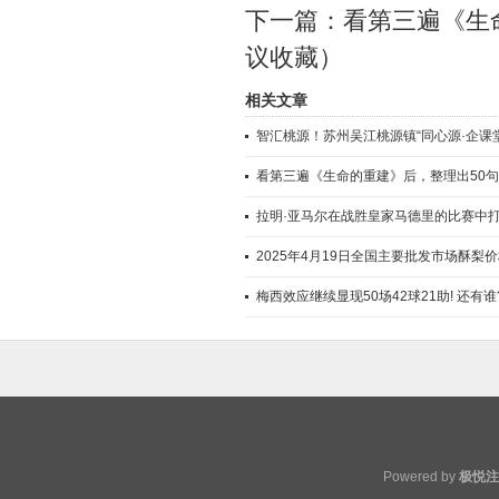
下一篇：
看第三遍《生
议收藏）
相关文章
智汇桃源！苏州吴江桃源镇“同心源·企课
看第三遍《生命的重建》后，整理出50
拉明·亚马尔在战胜皇家马德里的比赛中
2025年4月19日全国主要批发市场酥梨
梅西效应继续显现50场42球21助! 还有谁
Powered by
极悦注