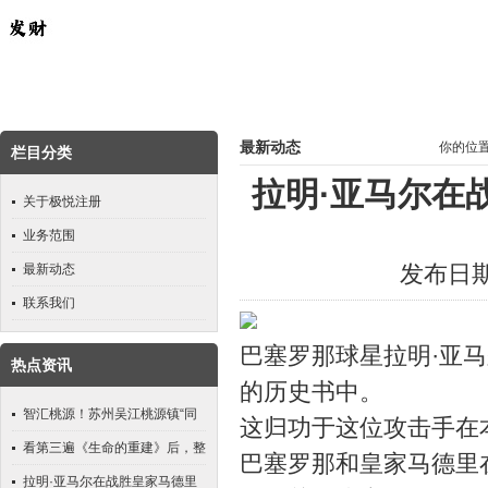
最新动态
你的位
栏目分类
拉明·亚马尔在
关于极悦注册
业务范围
发布日期：
最新动态
联系我们
巴塞罗那球星拉明·亚
热点资讯
的历史书中。
智汇桃源！苏州吴江桃源镇“同
这归功于这位攻击手在
心源·企课堂”解码国际贸易新趋
看第三遍《生命的重建》后，整
巴塞罗那和皇家马德里
势，助力企业破局突围_屠教授
理出50句足以改命的信念语！
拉明·亚马尔在战胜皇家马德里