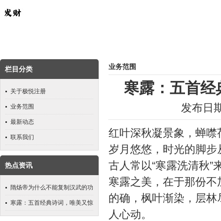
业务范围
栏目分类
寒露：五首经
关于极悦注册
发布日期：
业务范围
最新动态
红叶深秋凝景象，蝉噤
联系我们
岁月悠悠，时光的脚步
古人常以“寒露洗清秋”
热点资讯
寒露之美，在于那份不
隋炀帝为什么不能复制汉武的功
的确，枫叶渐染，层林
业
寒露：五首经典诗词，唯美又惊
人心动。
艳，共享醉美人间